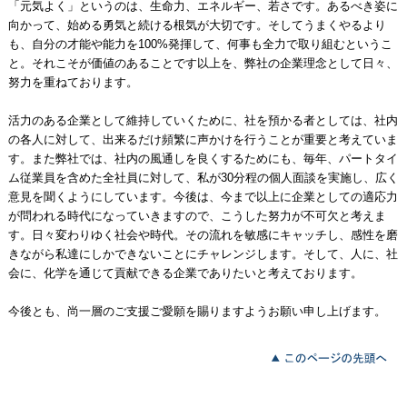
「元気よく」というのは、生命力、エネルギー、若さです。あるべき姿に
向かって、始める勇気と続ける根気が大切です。そしてうまくやるより
も、自分の才能や能力を100%発揮して、何事も全力で取り組むというこ
と。それこそが価値のあることです以上を、弊社の企業理念として日々、
努力を重ねております。
活力のある企業として維持していくために、社を預かる者としては、社内
の各人に対して、出来るだけ頻繁に声かけを行うことが重要と考えていま
す。また弊社では、社内の風通しを良くするためにも、毎年、パートタイ
ム従業員を含めた全社員に対して、私が30分程の個人面談を実施し、広く
意見を聞くようにしています。今後は、今まで以上に企業としての適応力
が問われる時代になっていきますので、こうした努力が不可欠と考えま
す。日々変わりゆく社会や時代。その流れを敏感にキャッチし、感性を磨
きながら私達にしかできないことにチャレンジします。そして、人に、社
会に、化学を通じて貢献できる企業でありたいと考えております。
今後とも、尚一層のご支援ご愛願を賜りますようお願い申し上げます。